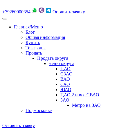
+79260000354
Оставить заявку
Главная/Меню
Блог
Общая информация
Купить
Телефоны
Продать
Продать округа
меню округа
ЦАО
СЗАО
ВАО
САО
ЮАО
ЦАО 2 и все СВАО
ЗАО
Метро на ЗАО
Подмосковье
Оставить заявку