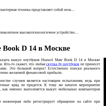
ьютерная техника представляет собой неза…
ликолепное высокотехнологичное устройство…
 Book D 14 в Москве
казать выкуп ноутбуков Huawei Mate Book D 14 в Москве
. Кто-то скажет, что любая
скупка бу ноутбуков
не принесет
лами. Это большой вопрос! Естественно поиски реального
учению желаемой финансовой прибыли.
инстве случаев является настоящим испытаниям, ведь при
ичные вряд ли придется. К тому же начатое мероприятие
м, как именно выполняется выкуп мобильных компьютеров
 инженерам либо регистрирует обращение на сайте при