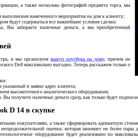
рмации, а также несколько фотографий предмета торга, мы
 выполнения намеченного мероприятия на дом к клиенту;
ором будут содержаться все важнейшие условия сделки;
ы, Вы забираете наличные деньги, а мы приобретенный
вей
нтра, и мы организуем
выкуп ноутбука на дому
, причем не
нского Dell максимально выгодно. Теперь расскажем только о
ки;
указанный в заявке адрес клиента;
нием высокоточного аналитического оборудования;
Вы получите наличные деньги сразу, как только будет подписан
ok D 14 в скупке
роятными покупателями, а также сформировать адекватную стоимо
 непродолжительной оценки, которая занимает не более пары де
отехнологичное оборудование будет реализовано по максимальн