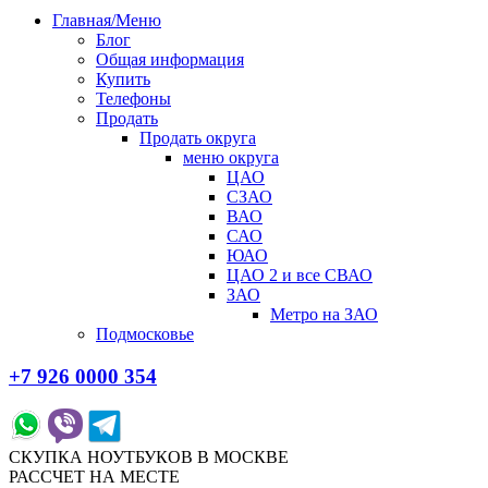
Главная/Меню
Блог
Общая информация
Купить
Телефоны
Продать
Продать округа
меню округа
ЦАО
СЗАО
ВАО
САО
ЮАО
ЦАО 2 и все СВАО
ЗАО
Метро на ЗАО
Подмосковье
+7 926 0000 354
СКУПКА НОУТБУКОВ В МОСКВЕ
РАССЧЕТ НА МЕСТЕ