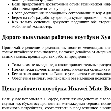
Если предоставите достаточный объем технической инфо
обозначим приблизительную цену;
После достижения необходимых согласований выедем для
Берем на себя разработку договора купли-продажи, в кот
Как только основной документ подпишут обе сторон
мобильный компьютер.
Дорого выкупаем рабочие ноутбуки Хуа
Принимайте решение о реализации, звоните менеджерам це
только китайского производства, но также девайсов от америка
самых важных преимуществах работы предприятия:
Только самые выгодные, а также привлекательные расцен
Практически моментальный выезд инженера-оценщика на 
Бесплатная диагностика Вашего устройства с использова
Обеспечим выплату компенсации без малейшей волокиты. 
Цена рабочего ноутбука Huawei Mate Bo
Если у Вас нет опыта в IT сфере, найти взаимодействие с ве
скупки ноутбуков осуществляется менеджерами сервиса после
конечного потребителя, соответственно предложенное высок