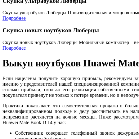
Скупка ультрабуков Люберцы
Скупка ультрабуков Люберцы Производительная и мощная комп
Подробнее
Скупка новых ноутбуков Люберцы
Скупка новых ноутбуков Люберцы Мобильный компьютер – ве
Подробнее
Выкуп ноутбуков Huawei Mate
Если нацелены получить хорошую прибыль, рекомендуем за
именно у представителей нашей специализированной компании
столько прибыли, сколько его реализация собственными си
покупателя приведут не только к потере времени, но и непол
Практика показывает, что самостоятельная продажа в больш
неквалифицированном подходе к делу рассчитывать на нал
непременно растянется на долгие месяцы. Ниже рассмотри
Huawei Mate Book D 14 у нас:
Собственник совершает телефонный звонок дежурным
помощи онлайн формы;