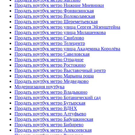
Продать ноутбук метро Нижние Мневники
Продать ноутбук метро Фонвизинская
Продать ноутбук метро Волоколамская
Продать ноутбук метро Шереметьевская
Продать ноутбук метро улица Сергея Эйзенштейна
Продать ноутбук метро улица Милашенкова
Продать ноутбук метро Свиблово
Продать ноутбук метро Телецентр
Продать ноутбук метро улица Академика Королёва
Продать ноутбук метро Савеловская
Продать ноутбук метро Отрадное
Продать ноутбук метро Ростокино
Продать ноутбук метро Выставочный центр
Продать ноутбук метро Марьина роща
Продать ноутбук метро Медведково
Модернизация ноутбука
Продать ноутбук метро Владыкино
Продать ноутбук метро Ботанический сад
Продать ноутбук метро Бутырская
Продать ноутбук метро ВДНХ
Продать ноутбук метро Алтуфьево
Продать ноутбук метро Бабушкинская
Продать ноутбук метро Бибирево
Продать ноутбук метро Алексеевская