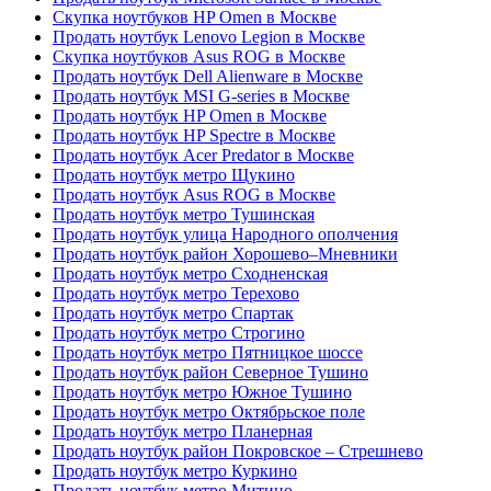
Скупка ноутбуков HP Omen в Москве
Продать ноутбук Lenovo Legion в Москве
Скупка ноутбуков Asus ROG в Москве
Продать ноутбук Dell Alienware в Москве
Продать ноутбук MSI G-series в Москве
Продать ноутбук HP Omen в Москве
Продать ноутбук HP Spectre в Москве
Продать ноутбук Acer Predator в Москве
Продать ноутбук метро Щукино
Продать ноутбук Asus ROG в Москве
Продать ноутбук метро Тушинская
Продать ноутбук улица Народного ополчения
Продать ноутбук район Хорошево–Мневники
Продать ноутбук метро Сходненская
Продать ноутбук метро Терехово
Продать ноутбук метро Спартак
Продать ноутбук метро Строгино
Продать ноутбук метро Пятницкое шоссе
Продать ноутбук район Северное Тушино
Продать ноутбук метро Южное Тушино
Продать ноутбук метро Октябрьское поле
Продать ноутбук метро Планерная
Продать ноутбук район Покровское – Стрешнево
Продать ноутбук метро Куркино
Продать ноутбук метро Митино