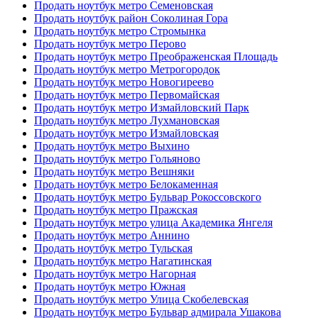
Продать ноутбук метро Семеновская
Продать ноутбук район Соколиная Гора
Продать ноутбук метро Стромынка
Продать ноутбук метро Перово
Продать ноутбук метро Преображенская Площадь
Продать ноутбук метро Метрогородок
Продать ноутбук метро Новогиреево
Продать ноутбук метро Первомайская
Продать ноутбук метро Измайловский Парк
Продать ноутбук метро Лухмановская
Продать ноутбук метро Измайловская
Продать ноутбук метро Выхино
Продать ноутбук метро Гольяново
Продать ноутбук метро Вешняки
Продать ноутбук метро Белокаменная
Продать ноутбук метро Бульвар Рокоссовского
Продать ноутбук метро Пражская
Продать ноутбук метро улица Академика Янгеля
Продать ноутбук метро Аннино
Продать ноутбук метро Тульская
Продать ноутбук метро Нагатинская
Продать ноутбук метро Нагорная
Продать ноутбук метро Южная
Продать ноутбук метро Улица Скобелевская
Продать ноутбук метро Бульвар адмирала Ушакова