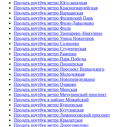
Продать ноутбук метро Юго-западная
Продать ноутбук метро Красногвардейская
Продать ноутбук метро Варшавская
Продать ноутбук метро Филевский Парк
Продать ноутбук метро Фили-Давыдково
Продать ноутбук метро Фили
Продать ноутбук метро Тропарево–Никулино
Продать ноутбук метро Улица Новаторов
Продать ноутбук метро Солнцево
Продать ноутбук метро Студенческая
Продать ноутбук метро Раменки
Продать ноутбук метро Парк Победы
Продать ноутбук метро Пионерская
Продать ноутбук метро Проспект Вернадского
Продать ноутбук метро Молодежная
Продать ноутбук метро Новопеределкино
Продать ноутбук метро Очаково
Продать ноутбук метро Минская
Продать ноутбук метро Мичуринский проспект
Продать ноутбук в районе Можайский
Продать ноутбук метро Кунцевская
Продать ноутбук метро Кутузовская
Продать ноутбук метро Ломоносовский проспект
Продать ноутбук метро Крылатское
Продать ноутбук метро Дорогомилово