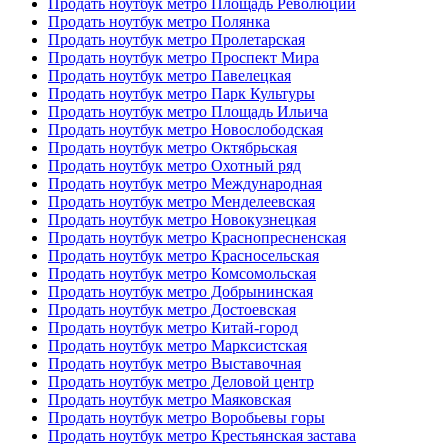
Продать ноутбук метро Площадь Революции
Продать ноутбук метро Полянка
Продать ноутбук метро Пролетарская
Продать ноутбук метро Проспект Мира
Продать ноутбук метро Павелецкая
Продать ноутбук метро Парк Культуры
Продать ноутбук метро Площадь Ильича
Продать ноутбук метро Новослободская
Продать ноутбук метро Октябрьская
Продать ноутбук метро Охотный ряд
Продать ноутбук метро Международная
Продать ноутбук метро Менделеевская
Продать ноутбук метро Новокузнецкая
Продать ноутбук метро Краснопресненская
Продать ноутбук метро Красносельская
Продать ноутбук метро Комсомольская
Продать ноутбук метро Добрынинская
Продать ноутбук метро Достоевская
Продать ноутбук метро Китай-город
Продать ноутбук метро Марксистская
Продать ноутбук метро Выставочная
Продать ноутбук метро Деловой центр
Продать ноутбук метро Маяковская
Продать ноутбук метро Воробьевы горы
Продать ноутбук метро Крестьянская застава