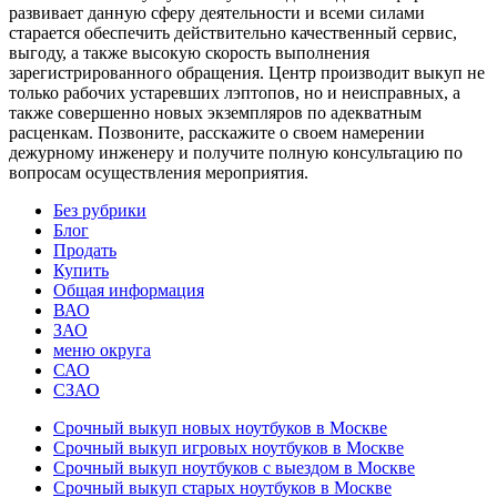
развивает данную сферу деятельности и всеми силами
старается обеспечить действительно качественный сервис,
выгоду, а также высокую скорость выполнения
зарегистрированного обращения. Центр производит выкуп не
только рабочих устаревших лэптопов, но и неисправных, а
также совершенно новых экземпляров по адекватным
расценкам. Позвоните, расскажите о своем намерении
дежурному инженеру и получите полную консультацию по
вопросам осуществления мероприятия.
Без рубрики
Блог
Продать
Купить
Общая информация
ВАО
ЗАО
меню округа
САО
СЗАО
Срочный выкуп новых ноутбуков в Москве
Срочный выкуп игровых ноутбуков в Москве
Срочный выкуп ноутбуков с выездом в Москве
Срочный выкуп старых ноутбуков в Москве