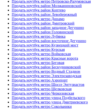
Продать ноутбук метро Петровско-Разумовская
Продать ноутбук район Молжаниновский
Продать ноутбук район Коптево
Продать ноутбук район Левобережный
Продать ноутбук метро Динамо
Продать ноутбук район Дмитровский
Продать ноутбук район западное Дегунино
Продать ноутбук район Головинский
Продать ноутбук метро Лубянка
Продать ноутбук район восточное Дегунино
Продать ноутбук метро Кузнецкий мост
Продать ноутбук метро Курская
Продать ноутбук метро Войковская
Продать ноутбук метро Красные ворота
Продать ноутбук метро Беговая
Продать ноутбук район Бескудниковский
Продать ноутбук метро Водный Стадион
Продать ноутбук метро Электрозаводская
Продать ноутбук метро Аэропорт
Продать ноутбук метро Шоссе Энтузиастов
Продать ноутбук метро Щелковская
Продать ноутбук метро Черкизовская
Продать ноутбук метро улица Подбельского
Продать ноутбук метро улица Дмитриевского
Продать ноутбук метро Сокольники