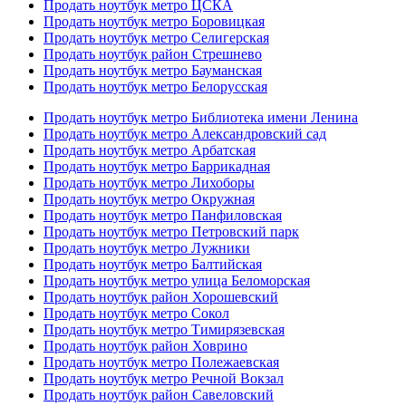
Продать ноутбук метро ЦСКА
Продать ноутбук метро Боровицкая
Продать ноутбук метро Селигерская
Продать ноутбук район Стрешнево
Продать ноутбук метро Бауманская
Продать ноутбук метро Белорусская
Продать ноутбук метро Библиотека имени Ленина
Продать ноутбук метро Александровский сад
Продать ноутбук метро Арбатская
Продать ноутбук метро Баррикадная
Продать ноутбук метро Лихоборы
Продать ноутбук метро Окружная
Продать ноутбук метро Панфиловская
Продать ноутбук метро Петровский парк
Продать ноутбук метро Лужники
Продать ноутбук метро Балтийская
Продать ноутбук метро улица Беломорская
Продать ноутбук район Хорошевский
Продать ноутбук метро Сокол
Продать ноутбук метро Тимирязевская
Продать ноутбук район Ховрино
Продать ноутбук метро Полежаевская
Продать ноутбук метро Речной Вокзал
Продать ноутбук район Савеловский