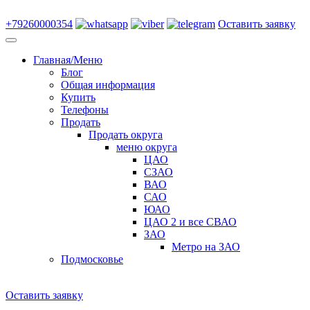
+79260000354
Оставить заявку
Главная/Меню
Блог
Общая информация
Купить
Телефоны
Продать
Продать округа
меню округа
ЦАО
СЗАО
ВАО
САО
ЮАО
ЦАО 2 и все СВАО
ЗАО
Метро на ЗАО
Подмосковье
Оставить заявку