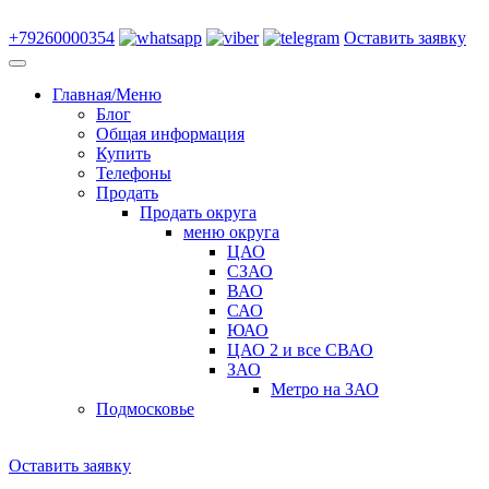
+79260000354
Оставить заявку
Главная/Меню
Блог
Общая информация
Купить
Телефоны
Продать
Продать округа
меню округа
ЦАО
СЗАО
ВАО
САО
ЮАО
ЦАО 2 и все СВАО
ЗАО
Метро на ЗАО
Подмосковье
Оставить заявку