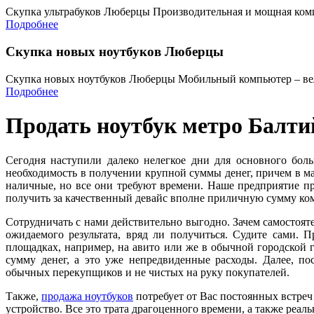
Скупка ультрабуков Люберцы Производительная и мощная комп
Подробнее
Скупка новых ноутбуков Люберцы
Скупка новых ноутбуков Люберцы Мобильный компьютер – ве
Подробнее
Продать ноутбук метро Балти
Сегодня наступили далеко нелегкое дни для основного бол
необходимость в получении крупной суммы денег, причем в ма
наличные, но все они требуют времени. Наше предприятие 
получить за качественный девайс вполне приличную сумму ко
Сотрудничать с нами действительно выгодно. Зачем самостоя
ожидаемого результата, вряд ли получиться. Судите сами. 
площадках, например, на авито или же в обычной городской г
сумму денег, а это уже непредвиденные расходы. Далее, п
обычных перекупщиков и не чистых на руку покупателей.
Также,
продажа ноутбуков
потребует от Вас постоянных встреч
устройство. Все это трата драгоценного времени, а также реаль