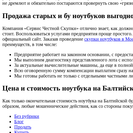
не дремлют и обязательно постараются провернуть свою «грязн
Продажа старых и бу ноутбуков выгодн
Компания «Сервис Честной Скупки» отлично знает, как должно
стоит. Воспользоваться услугами предприятия проще простого.
официальный сайт. Заказав проведение
скупки ноутбуков в Мо
преимуществ, в том числе:
Предприятие работает на законном основании, с предост
Мы выполним диагностику представленного лота с испол
За актуальные вычислительные машины, да еще в полной
Всю оговоренную сумму компенсации выплатим сразу на р
Мы готовы работать не только с отдельными частными ли
Цена и стоимость ноутбука на Балтийс
Как только окончательная стоимость ноутбука на Балтийской б
образом, любые мошеннические действия, как со стороны поку
Без рубрики
Блог
Продать
Купить