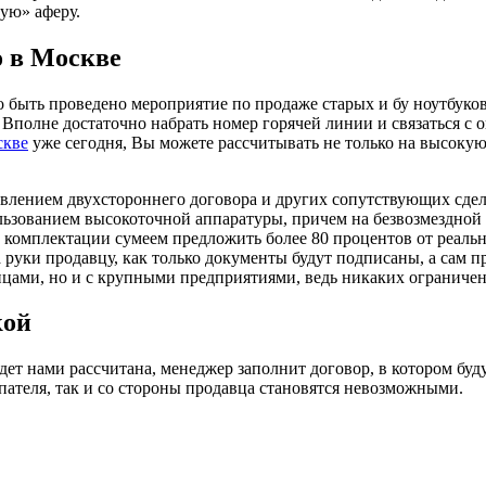
ую» аферу.
о в Москве
 быть проведено мероприятие по продаже старых и бу ноутбуко
 Вполне достаточно набрать номер горячей линии и связаться с 
скве
уже сегодня, Вы можете рассчитывать не только на высокую
авлением двухстороннего договора и других сопутствующих сдел
ьзованием высокоточной аппаратуры, причем на безвозмездной 
 комплектации сумеем предложить более 80 процентов от реальн
уки продавцу, как только документы будут подписаны, а сам п
цами, но и с крупными предприятиями, ведь никаких ограничен
кой
удет нами рассчитана, менеджер заполнит договор, в котором бу
пателя, так и со стороны продавца становятся невозможными.