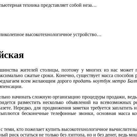
ьютерная техника представляет собой неза…
ликолепное высокотехнологичное устройство…
йская
ьшинства жителей столицы, поэтому у многих из нас может 
ксимально сжатые сроки. Конечно, существует масса способов 
предлагаем всем желающим дорого
продать ноутбук метро Бал
мпенсации.
тельно начинать сложную организацию процедуры продажи, ведь
Придется разместить несколько объявлений на всевозможных 
азете. Нередко, для продвижения заметки требуется заплатить 
осыплются бесконечные телефонные звонки, основная масса к
 с теми, кто пожелает купить высокотехнологичное вычислитель
ный риск остаться не только без лэптопа, но и без денег, ведь м