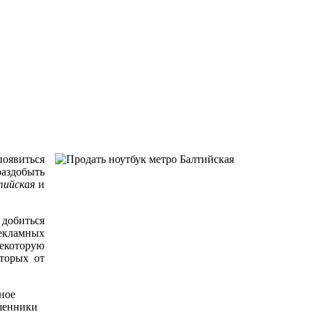
появиться
раздобыть
тийская
и
 добиться
рекламных
некоторую
оторых от
ное
ошенники