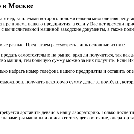
о в Москве
ртнер, за плечами которого положительная многолетняя репута
нтре приема нашего предприятия, а если у Вас нет времени при
е, с вычислительной машиной заводские документы, а также полн
мые разные. Предлагаем рассмотреть лишь основные из них:
 продать самостоятельно на рынке, вряд ли получиться, так ка
тво машин, тем большую сумму можно за них получить. Если Вы
лько набрать номер телефона нашего предприятия и оставить оп
озможность получить некоторую сумму денег за ноутбуки, кото
требуется доставить девайс в нашу лабораторию. Только после т
е параметры машины и описав ее текущее состояние, оператор та