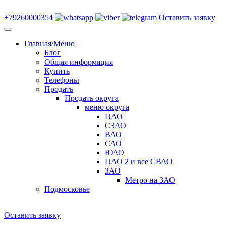
+79260000354
Оставить заявку
Главная/Меню
Блог
Общая информация
Купить
Телефоны
Продать
Продать округа
меню округа
ЦАО
СЗАО
ВАО
САО
ЮАО
ЦАО 2 и все СВАО
ЗАО
Метро на ЗАО
Подмосковье
Оставить заявку