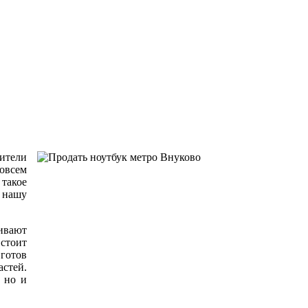
ители
овсем
такое
 нашу
ливают
 стоит
готов
стей.
 но и