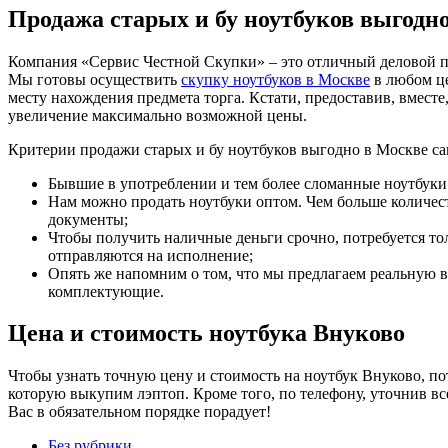
Продажа старых и бу ноутбуков выгодн
Компания «Сервис Честной Скупки» – это отличный деловой па
Мы готовы осуществить
скупку ноутбуков в Москве
в любом це
месту нахождения предмета торга. Кстати, предоставив, вмест
увеличение максимально возможной цены.
Критерии продажи старых и бу ноутбуков выгодно в Москве са
Бывшие в употреблении и тем более сломанные ноутбуки
Нам можно продать ноутбуки оптом. Чем больше количес
документы;
Чтобы получить наличные деньги срочно, потребуется то
отправляются на исполнение;
Опять же напомним о том, что мы предлагаем реальную в
комплектующие.
Цена и стоимость ноутбука Внуково
Чтобы узнать точную цену и стоимость на ноутбук Внуково, по
которую выкупим лэптоп. Кроме того, по телефону, уточнив вс
Вас в обязательном порядке порадует!
Без рубрики