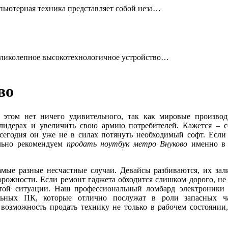
ьютерная техника представляет собой неза…
ликолепное высокотехнологичное устройство…
во
 этом нет ничего удивительного, так как мировые производ
лидерах и увеличить свою армию потребителей. Кажется – с
егодня он уже не в силах потянуть необходимый софт. Если 
льно рекомендуем
продать ноутбук метро Внуково
именно в
самые разные несчастные случаи. Девайсы разбиваются, их за
орожности. Если ремонт гаджета обходится слишком дорого, не
стой ситуации. Наш профессиональный ломбард электроники 
ных ПК, которые отлично послужат в роли запасных ча
озможность продать технику не только в рабочем состоянии,