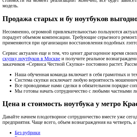
стоимости на момент реализации! Конечно, все будет зависет
модель.
Продажа старых и бу ноутбуков выгодн
Несомненно, огромной привлекательностью пользуются актуа
порадует объемом компенсации. Требующие серьезного ремонта
применяются при организации восстановления подобных лэпт
Сервис актуален еще и тем, что ценит драгоценное время сво
скупку ноутбуков в Москве
и получите реальное вознаграждени
заказчиков «Сервиса Честной Скупки» постоянно растет. Рассм
Наша обученная команда включает в себя грамотных и те
Система скупки исключает любую вероятность мошенниче
Все проводимые нами сделки в обязательном порядке со
Мы готовы начать сотрудничество с любыми частными 
Цена и стоимость ноутбука у метро Кра
Давайте начнем плодотворное сотрудничество вместе уже сегод
предприятия. Чаще всего, объем вознаграждения на четверть, 
Без рубрики