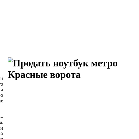
ой
то
 а
ро
ие
 –
я.
ми
ой