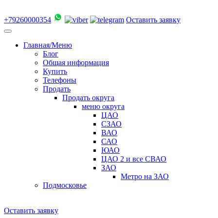
+79260000354
Оставить заявку
Главная/Меню
Блог
Общая информация
Купить
Телефоны
Продать
Продать округа
меню округа
ЦАО
СЗАО
ВАО
САО
ЮАО
ЦАО 2 и все СВАО
ЗАО
Метро на ЗАО
Подмосковье
Оставить заявку