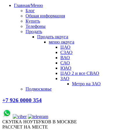
Главная/Меню
Блог
Общая информация
Купить
Телефоны
Продать
Продать округа
меню округа
ЦАО
СЗАО
ВАО
САО
ЮАО
ЦАО 2 и все СВАО
ЗАО
Метро на ЗАО
Подмосковье
+7 926 0000 354
СКУПКА НОУТБУКОВ В МОСКВЕ
РАССЧЕТ НА МЕСТЕ