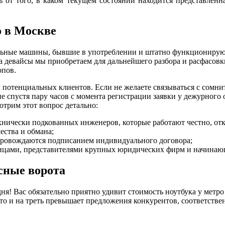
ь от того, в каком текущем состоянии находится представленн
о в Москве
льные машины, бывшие в употреблении и штатно функционирующ
 девайсы мы приобретаем для дальнейшего разбора и расфасовк
опов.
их потенциальных клиентов. Если не желаете связываться с сом
е спустя пару часов с момента регистрации заявки у дежурного 
отрим этот вопрос детально:
хнически подкованных инженеров, которые работают честно, отк
ства и обмана;
провождаются подписанием индивидуального договора;
лицами, представителями крупных юридических фирм и начина
сные ворота
ня! Вас обязательно приятно удивит стоимость ноутбука у метро
а то и на треть превышает предложения конкурентов, соответств