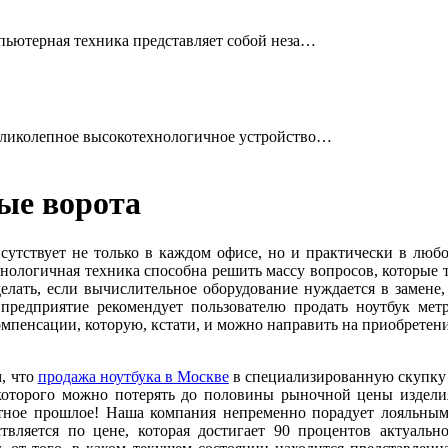
ьютерная техника представляет собой неза…
ликолепное высокотехнологичное устройство…
ые ворота
утствует не только в каждом офисе, но и практически в люб
хнологичная техника способна решить массу вопросов, которые 
лать, если вычислительное оборудование нуждается в замене,
 предприятие рекомендует пользователю продать ноутбук мет
мпенсации, которую, кстати, и можно направить на приобретен
м, что
продажа ноутбука в Москве
в специализированную скупку
 которого можно потерять до половины рыночной цены издели
ратное прошлое! Наша компания непременно порадует лояльны
твляется по цене, которая достигает 90 процентов актуальн