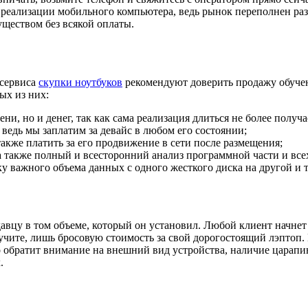
и реализации мобильного компьютера, ведь рынок переполнен р
уществом без всякой оплаты.
 сервиса
скупки ноутбуков
рекомендуют доверить продажу обучен
ых из них:
и, но и денег, так как сама реализация длиться не более получа
, ведь мы заплатим за девайс в любом его состоянии;
акже платить за его продвижение в сети после размещения;
 а также полный и всесторонний анализ программной части и в
важного объема данных с одного жесткого диска на другой и т
авцу в том объеме, который он установил. Любой клиент начнет т
учите, лишь бросовую стоимость за свой дорогостоящий лэптоп
 обратит внимание на внешний вид устройства, наличие царапин
.