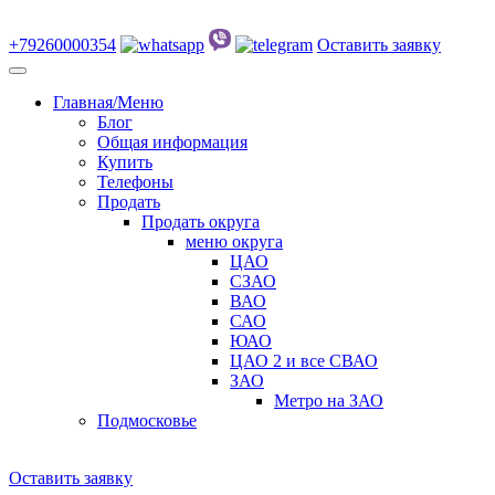
+79260000354
Оставить заявку
Главная/Меню
Блог
Общая информация
Купить
Телефоны
Продать
Продать округа
меню округа
ЦАО
СЗАО
ВАО
САО
ЮАО
ЦАО 2 и все СВАО
ЗАО
Метро на ЗАО
Подмосковье
Оставить заявку