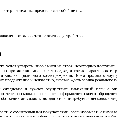
ьютерная техника представляет собой неза…
ликолепное высокотехнологичное устройство…
а
же успел устареть, либо выйти из строя, необходимо поступить
на протяжении многих лет подряд и готова гарантировать 
и вполне приличного вознаграждения. Зачем продавать ноутб
их продвижение и неизвестно, сколько ждать звонка реального п
и ежедневно и сумеют осуществить намеченный план с оп
но через несколько часов после оформления своего обращения
обственными силами, но для этого потребуется несколько неде
ровать с сомнительными покупателями, организовывать с ними в
ничать, возьмите телефон и свяжитесь с оператором прямо сейча