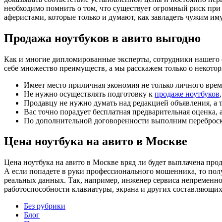
необходимо помнить о том, что существует огромный риск пр
аферистами, которые только и думают, как завладеть чужим им
Продажа ноутбуков в авито выгодно
Как и многие дипломированные эксперты, сотрудники нашего
себе множество преимуществ, а мы расскажем только о некотор
Имеет место приличная экономия не только личного времен
Не нужно осуществлять подготовку к
продаже ноутбуков
Продавцу не нужно думать над редакцией объявления, а т
Вас точно порадует бесплатная предварительная оценка,
По дополнительной договоренности выполним переброску 
Цена ноутбука на авито в Москве
Цена ноутбука на авито в Москве вряд ли будет выплачена прод
А если попадете в руки профессионального мошенника, то пол
реальных данных. Так, например, инженер сервиса непременно
работоспособности клавиатуры, экрана и других составляющих
Без рубрики
Блог