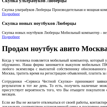
Скупка ультрабуков Люберцы
Скупка ультрабуков Люберцы Производительная и мощная комп
Подробнее
Скупка новых ноутбуков Люберцы
Скупка новых ноутбуков Люберцы Мобильный компьютер – ве
Подробнее
Продам ноутбук авито Москв
Когда у человека появляется мобильный компьютер, который у
обдуманно. Наша фирма занимается выкупом мобильных ПК 
любого экземпляра с выплатой собственнику обоснованного 
Москва, тратить время на регистрацию объявлений, платить за 
Сотрудники «Сервиса Честной Скупки» принимают заявк
результатом в тот же день. То есть, получить наличные мож
присутствует вероятность того, что Вы отыщите покупателя с
месяцев.
Если же Вы не желаете отвлекаться от своей работы, контакти
доказывать соответствие установленной цены и постоянно нерв