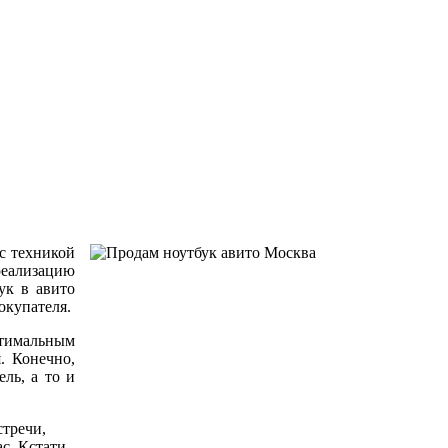
 с техникой
реализацию
ук в авито
окупателя.
тимальным
. Конечно,
ль, а то и
стречи,
с. Кстати,