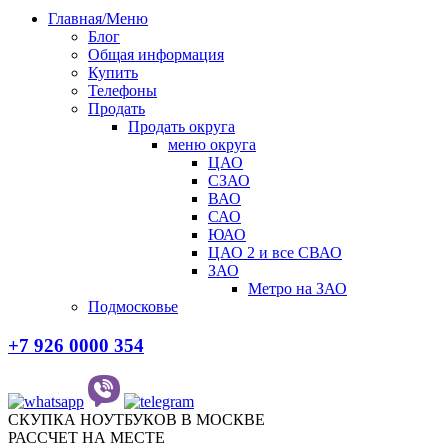
Главная/Меню
Блог
Общая информация
Купить
Телефоны
Продать
Продать округа
меню округа
ЦАО
СЗАО
ВАО
САО
ЮАО
ЦАО 2 и все СВАО
ЗАО
Метро на ЗАО
Подмосковье
+7 926 0000 354
СКУПКА НОУТБУКОВ В МОСКВЕ
РАССЧЕТ НА МЕСТЕ