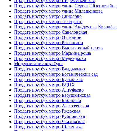
Продать ноутбук метро Шереметьевская
Продать ноутбук метро улица Сергея Эйзенштейна
Продать ноутбук метро улица Милашенкова
Продать ноутбук метро Свиблово
Продать ноутбук метро Телецентр
Продать ноутбук метро улица Академика Королёва
Продать ноутбук метро Савеловская
Продать ноутбук метро Отрадное
Продать ноутбук метро Ростокино
Продать ноутбук метро Выставочный центр
Продать ноутбук метро Марьина роща
Продать ноутбук метро Медведково
Модернизация ноутбука
Продать ноутбук метро Владыкино
Продать ноутбук метро Ботанический сад
Продать ноутбук метро Бутырская
Продать ноутбук метро ВДНХ
Продать ноутбук метро Алтуфьево
Продать ноутбук метро Бабушкинская
Продать ноутбук метро Бибирево
Продать ноутбук метро Алексеевская
Продать ноутбук метро Ржевская
Продать ноутбук метро Рубцовская
Продать ноутбук метро Чкаловская
Продать ноутбук метро Шелепиха