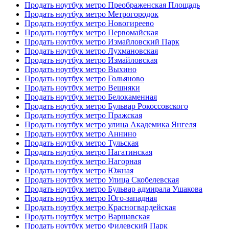
Продать ноутбук метро Преображенская Площадь
Продать ноутбук метро Метрогородок
Продать ноутбук метро Новогиреево
Продать ноутбук метро Первомайская
Продать ноутбук метро Измайловский Парк
Продать ноутбук метро Лухмановская
Продать ноутбук метро Измайловская
Продать ноутбук метро Выхино
Продать ноутбук метро Гольяново
Продать ноутбук метро Вешняки
Продать ноутбук метро Белокаменная
Продать ноутбук метро Бульвар Рокоссовского
Продать ноутбук метро Пражская
Продать ноутбук метро улица Академика Янгеля
Продать ноутбук метро Аннино
Продать ноутбук метро Тульская
Продать ноутбук метро Нагатинская
Продать ноутбук метро Нагорная
Продать ноутбук метро Южная
Продать ноутбук метро Улица Скобелевская
Продать ноутбук метро Бульвар адмирала Ушакова
Продать ноутбук метро Юго-западная
Продать ноутбук метро Красногвардейская
Продать ноутбук метро Варшавская
Продать ноутбук метро Филевский Парк