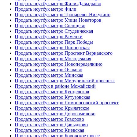
Продать ноутбук метро Фили-Давыдково
Продать ноутбук метро Фили
Продать ноутбук метро Тропарево–Никулино
Продать ноутбук метро Улица Новаторов
Продать ноутбук метро Солнцево
Продать ноутбук метро Студенческая
Продать ноутбук метро Раменки
Продать ноутбук метро Парк Победы
Продать ноутбук метро Пионерская
Продать ноутбук метро Проспект Вернадского
Продать ноутбук метро Молодежная
Продать ноутбук метро Новопеределкино
Продать ноутбук метро Очаково
Продать ноутбук метро Минская
Продать ноутбук метро Мичуринский проспект
Продать ноутбук в районе Можайский
Продать ноутбук метро Кунцевская
Продать ноутбук метро Кутузовская
Продать ноутбук метро Ломоносовский проспект
Продать ноутбук метро Крылатское
Продать ноутбук метро Дорогомилово
Продать ноутбук метро Говорово
Продать ноутбук метро Давыдково
Продать ноутбук метро Киевская
Продать ноутбук метро Боровское шоссе