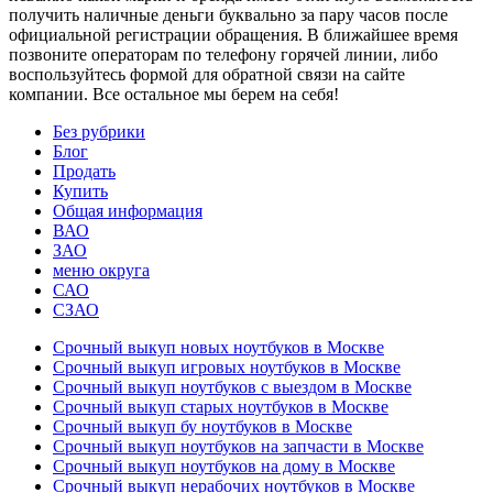
получить наличные деньги буквально за пару часов после
официальной регистрации обращения. В ближайшее время
позвоните операторам по телефону горячей линии, либо
воспользуйтесь формой для обратной связи на сайте
компании. Все остальное мы берем на себя!
Без рубрики
Блог
Продать
Купить
Общая информация
ВАО
ЗАО
меню округа
САО
СЗАО
Срочный выкуп новых ноутбуков в Москве
Срочный выкуп игровых ноутбуков в Москве
Срочный выкуп ноутбуков с выездом в Москве
Срочный выкуп старых ноутбуков в Москве
Срочный выкуп бу ноутбуков в Москве
Срочный выкуп ноутбуков на запчасти в Москве
Срочный выкуп ноутбуков на дому в Москве
Срочный выкуп нерабочих ноутбуков в Москве