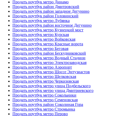
Продать ноутбук метро Динамо
Продать ноутбук район Дмитровский
Продать ноутбук район западное Дегунино
Продать ноутбук район Головинский
Продать ноутбук метро Лубянка
Продать ноутбук район восточное Дегунино
Продать ноутбук метро Кузнецкий мост
Продать ноутбук метро Курская
Продать ноутбук метро Войковская
Продать ноутбук метро Красные ворота
Продать ноутбук метро Беговая
Продать ноутбук район Бескудниковский
Продать ноутбук метро Водный Стадион
Продать ноутбук метро Электрозаводская
Продать ноутбук метро Аэропорт
Продать ноутбук метро Шоссе Энтузиастов
Продать ноутбук метро Щелковская
Продать ноутбук метро Черкизовская
Продать ноутбук метро улица Подбельского
Продать ноутбук метро улица Дмитриевского
Продать ноутбук метро Сокольники
Продать ноутбук метро Семеновская
Продать ноутбук район Соколиная Гора
Продать ноутбук метро Стромынка
Продать ноутбук метро Перово