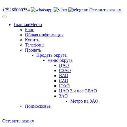
+79260000354
Оставить заявку
Главная/Меню
Блог
Общая информация
Купить
Телефоны
Продать
Продать округа
меню округа
ЦАО
СЗАО
ВАО
САО
ЮАО
ЦАО 2 и все СВАО
ЗАО
Метро на ЗАО
Подмосковье
Оставить заявку