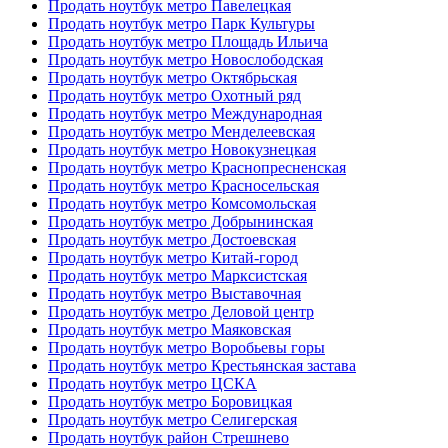
Продать ноутбук метро Павелецкая
Продать ноутбук метро Парк Культуры
Продать ноутбук метро Площадь Ильича
Продать ноутбук метро Новослободская
Продать ноутбук метро Октябрьская
Продать ноутбук метро Охотный ряд
Продать ноутбук метро Международная
Продать ноутбук метро Менделеевская
Продать ноутбук метро Новокузнецкая
Продать ноутбук метро Краснопресненская
Продать ноутбук метро Красносельская
Продать ноутбук метро Комсомольская
Продать ноутбук метро Добрынинская
Продать ноутбук метро Достоевская
Продать ноутбук метро Китай-город
Продать ноутбук метро Марксистская
Продать ноутбук метро Выставочная
Продать ноутбук метро Деловой центр
Продать ноутбук метро Маяковская
Продать ноутбук метро Воробьевы горы
Продать ноутбук метро Крестьянская застава
Продать ноутбук метро ЦСКА
Продать ноутбук метро Боровицкая
Продать ноутбук метро Селигерская
Продать ноутбук район Стрешнево