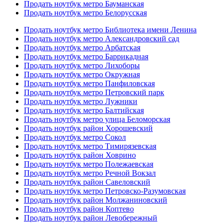
Продать ноутбук метро Бауманская
Продать ноутбук метро Белорусская
Продать ноутбук метро Библиотека имени Ленина
Продать ноутбук метро Александровский сад
Продать ноутбук метро Арбатская
Продать ноутбук метро Баррикадная
Продать ноутбук метро Лихоборы
Продать ноутбук метро Окружная
Продать ноутбук метро Панфиловская
Продать ноутбук метро Петровский парк
Продать ноутбук метро Лужники
Продать ноутбук метро Балтийская
Продать ноутбук метро улица Беломорская
Продать ноутбук район Хорошевский
Продать ноутбук метро Сокол
Продать ноутбук метро Тимирязевская
Продать ноутбук район Ховрино
Продать ноутбук метро Полежаевская
Продать ноутбук метро Речной Вокзал
Продать ноутбук район Савеловский
Продать ноутбук метро Петровско-Разумовская
Продать ноутбук район Молжаниновский
Продать ноутбук район Коптево
Продать ноутбук район Левобережный