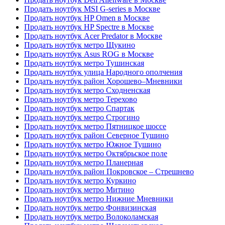
Продать ноутбук MSI G-series в Москве
Продать ноутбук HP Omen в Москве
Продать ноутбук HP Spectre в Москве
Продать ноутбук Acer Predator в Москве
Продать ноутбук метро Щукино
Продать ноутбук Asus ROG в Москве
Продать ноутбук метро Тушинская
Продать ноутбук улица Народного ополчения
Продать ноутбук район Хорошево–Мневники
Продать ноутбук метро Сходненская
Продать ноутбук метро Терехово
Продать ноутбук метро Спартак
Продать ноутбук метро Строгино
Продать ноутбук метро Пятницкое шоссе
Продать ноутбук район Северное Тушино
Продать ноутбук метро Южное Тушино
Продать ноутбук метро Октябрьское поле
Продать ноутбук метро Планерная
Продать ноутбук район Покровское – Стрешнево
Продать ноутбук метро Куркино
Продать ноутбук метро Митино
Продать ноутбук метро Нижние Мневники
Продать ноутбук метро Фонвизинская
Продать ноутбук метро Волоколамская